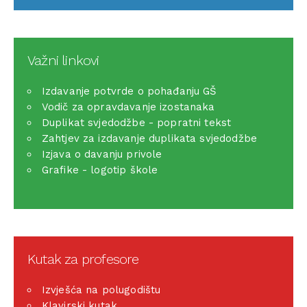
Važni linkovi
Izdavanje potvrde o pohađanju GŠ
Vodič za opravdavanje izostanaka
Duplikat svjedodžbe - popratni tekst
Zahtjev za izdavanje duplikata svjedodžbe
Izjava o davanju privole
Grafike - logotip škole
Kutak za profesore
Izvješća na polugodištu
Klavirski kutak