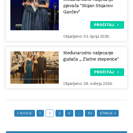
pjevača "Stojan Stojanov
Gančev"
PROČITAJ
Objavljeno: 03. lipnja 2026.
Međunarodno natjecanje
gudača ,, Zlatne stepenice''
PROČITAJ
Objavljeno: 28. svibnja 2026.
« NOVIJE
1
2
3
4
…
63
STARIJE »