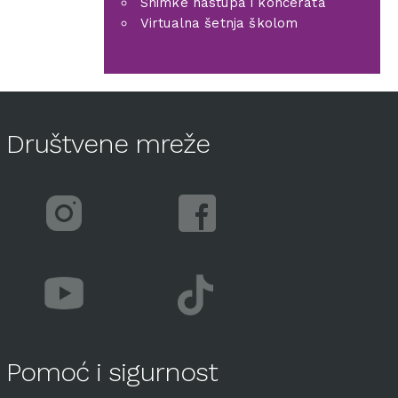
Snimke nastupa i koncerata
Virtualna šetnja školom
Društvene mreže
Pomoć i sigurnost