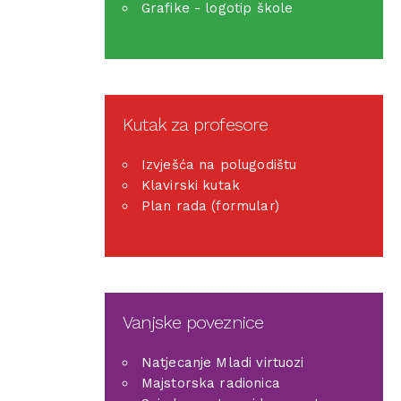
Grafike - logotip škole
Kutak za profesore
Izvješća na polugodištu
Klavirski kutak
Plan rada (formular)
Vanjske poveznice
Natjecanje Mladi virtuozi
Majstorska radionica