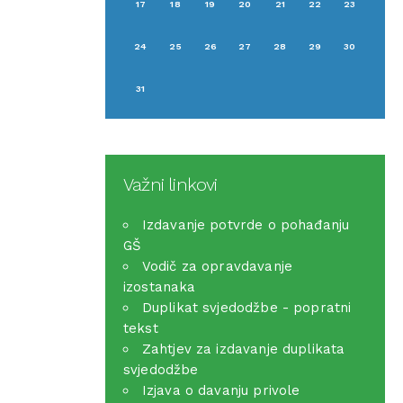
17
18
19
20
21
22
23
24
25
26
27
28
29
30
31
Važni linkovi
Izdavanje potvrde o pohađanju
GŠ
Vodič za opravdavanje
izostanaka
Duplikat svjedodžbe - popratni
tekst
Zahtjev za izdavanje duplikata
svjedodžbe
Izjava o davanju privole