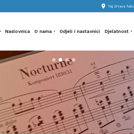
place
Trg žrtava fa
Naslovnica
O nama
Odjeli i nastavnici
Djelatnost