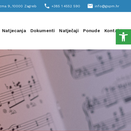
phone
email
šizma 9, 10000 Zagreb
+385 1 4552 590
info@gspm.hr
Open
Natjecanja
Dokumenti
Natječaji
Ponude
Kontakt