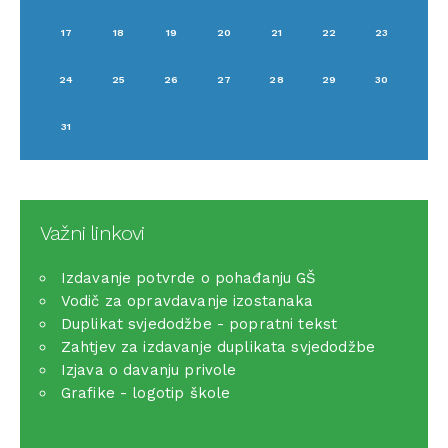
17
18
19
20
21
22
23
24
25
26
27
28
29
30
31
Važni linkovi
Izdavanje potvrde o pohađanju GŠ
Vodič za opravdavanje izostanaka
Duplikat svjedodžbe - popratni tekst
Zahtjev za izdavanje duplikata svjedodžbe
Izjava o davanju privole
Grafike - logotip škole