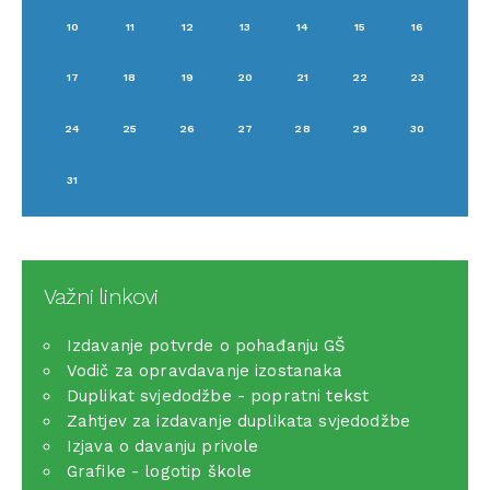
10
11
12
13
14
15
16
17
18
19
20
21
22
23
24
25
26
27
28
29
30
31
Važni linkovi
Izdavanje potvrde o pohađanju GŠ
Vodič za opravdavanje izostanaka
Duplikat svjedodžbe - popratni tekst
Zahtjev za izdavanje duplikata svjedodžbe
Izjava o davanju privole
Grafike - logotip škole