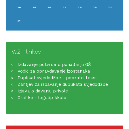
24
25
26
27
28
29
30
31
Važni linkovi
Izdavanje potvrde o pohađanju GŠ
Vodič za opravdavanje izostanaka
Duplikat svjedodžbe - popratni tekst
Zahtjev za izdavanje duplikata svjedodžbe
Izjava o davanju privole
Grafike - logotip škole