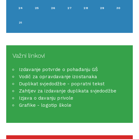
24
25
26
27
28
29
30
31
Važni linkovi
Izdavanje potvrde o pohađanju GŠ
Vodič za opravdavanje izostanaka
Duplikat svjedodžbe - popratni tekst
Zahtjev za izdavanje duplikata svjedodžbe
Izjava o davanju privole
Grafike - logotip škole