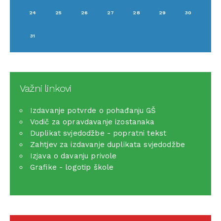
24
25
26
27
28
29
30
31
Važni linkovi
Izdavanje potvrde o pohađanju GŠ
Vodič za opravdavanje izostanaka
Duplikat svjedodžbe - popratni tekst
Zahtjev za izdavanje duplikata svjedodžbe
Izjava o davanju privole
Grafike - logotip škole