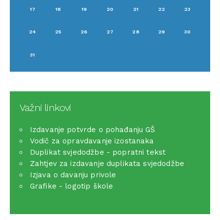
17
18
19
20
21
22
23
24
25
26
27
28
29
30
31
Važni linkovi
Izdavanje potvrde o pohađanju GŠ
Vodič za opravdavanje izostanaka
Duplikat svjedodžbe - popratni tekst
Zahtjev za izdavanje duplikata svjedodžbe
Izjava o davanju privole
Grafike - logotip škole