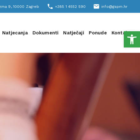
phone
email
šizma 9, 10000 Zagreb
+385 1 4552 590
info@gspm.hr
Open
Natjecanja
Dokumenti
Natječaji
Ponude
Kontakt