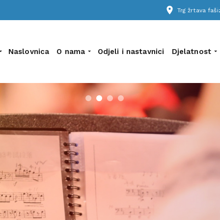
place
Trg žrtava fa
Naslovnica
O nama
Odjeli i nastavnici
Djelatnost