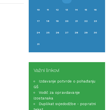
10
11
12
13
14
15
16
17
18
19
20
21
22
23
24
25
26
27
28
29
30
31
Važni linkovi
Izdavanje potvrde o pohađanju
GŠ
Vodič za opravdavanje
izostanaka
Duplikat svjedodžbe - popratni
tekst