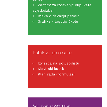
Zahtjev za izdavanje duplikata
svjedodžbe
Izjava o davanju privole
Grafike - logotip škole
Kutak za profesore
Izvješća na polugodištu
Klavirski kutak
Plan rada (formular)
Vanjske poveznice