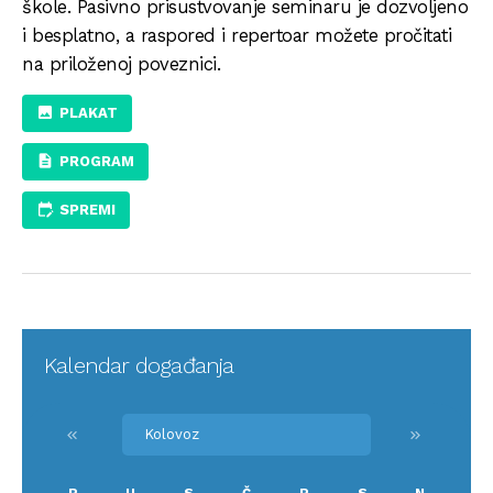
škole. Pasivno prisustvovanje seminaru je dozvoljeno
i besplatno, a raspored i repertoar možete pročitati
na priloženoj poveznici.
PLAKAT
PROGRAM
SPREMI
Kalendar događanja
keyboard_double_arrow_left
keyboard_double_arrow_right
P
U
S
Č
P
S
N