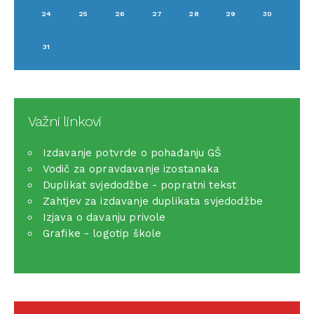
24
25
26
27
28
29
30
31
Važni linkovi
Izdavanje potvrde o pohađanju GŠ
Vodič za opravdavanje izostanaka
Duplikat svjedodžbe - popratni tekst
Zahtjev za izdavanje duplikata svjedodžbe
Izjava o davanju privole
Grafike - logotip škole