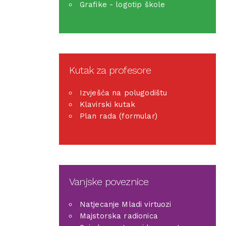
Grafike - logotip škole
Kutak za profesore
Izvješća na polugodištu
Klavirski kutak
Plan rada (formular)
Vanjske poveznice
Natjecanje Mladi virtuozi
Majstorska radionica