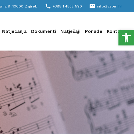
phone
email
šizma 9, 10000 Zagreb
+385 1 4552 590
info@gspm.hr
Open
Natjecanja
Dokumenti
Natječaji
Ponude
Kontakt