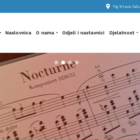
place
Trg žrtava fa
Naslovnica
O nama
Odjeli i nastavnici
Djelatnost