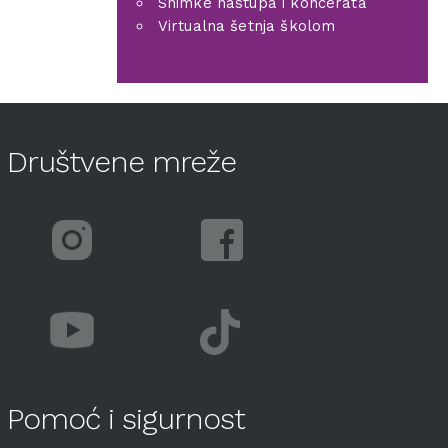
Snimke nastupa i koncerata
Virtualna šetnja školom
Društvene mreže
Pomoć i sigurnost