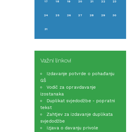
17
18
19
20
21
22
23
24
25
26
27
28
29
30
31
Važni linkovi
Izdavanje potvrde o pohađanju
GŠ
Vodič za opravdavanje
izostanaka
Duplikat svjedodžbe - popratni
tekst
Zahtjev za izdavanje duplikata
svjedodžbe
Izjava o davanju privole