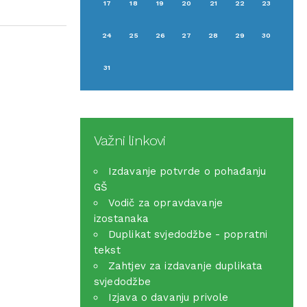
17
18
19
20
21
22
23
24
25
26
27
28
29
30
31
Važni linkovi
Izdavanje potvrde o pohađanju
GŠ
Vodič za opravdavanje
izostanaka
Duplikat svjedodžbe - popratni
tekst
Zahtjev za izdavanje duplikata
svjedodžbe
Izjava o davanju privole