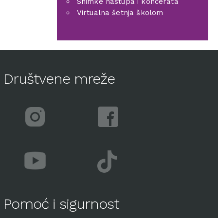
Snimke nastupa i koncerata
Virtualna šetnja školom
Društvene mreže
Pomoć i sigurnost