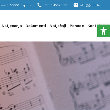
phone
email
šizma 9, 10000 Zagreb
+385 1 4552 590
info@gspm.hr
Open
Natjecanja
Dokumenti
Natječaji
Ponude
Kontakt