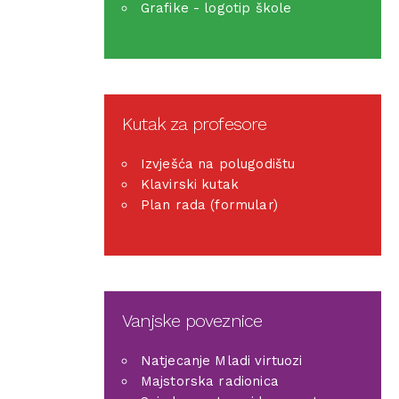
Grafike - logotip škole
Kutak za profesore
Izvješća na polugodištu
Klavirski kutak
Plan rada (formular)
Vanjske poveznice
Natjecanje Mladi virtuozi
Majstorska radionica