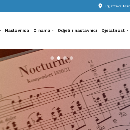
place
Trg žrtava fa
Naslovnica
O nama
Odjeli i nastavnici
Djelatnost