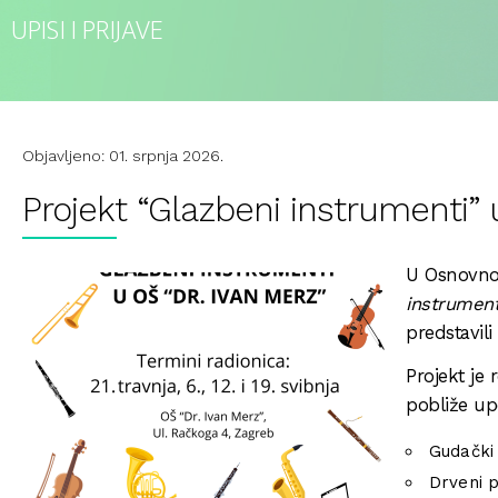
UPISI I PRIJAVE
Objavljeno: 01. srpnja 2026.
Projekt “Glazbeni instrumenti” 
U Osnovnoj
instrument
predstavil
Projekt je 
pobliže up
Gudački 
Drveni p