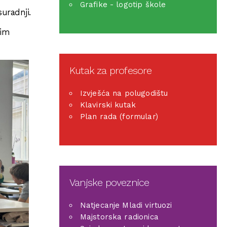
Grafike - logotip škole
suradnji.
vim
Kutak za profesore
Izvješća na polugodištu
Klavirski kutak
Plan rada (formular)
Vanjske poveznice
Natjecanje Mladi virtuozi
Majstorska radionica