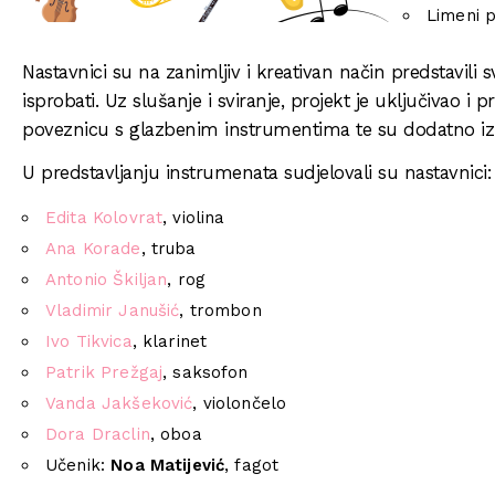
Limeni p
Nastavnici su na zanimljiv i kreativan način predstavili s
isprobati. Uz slušanje i sviranje, projekt je uključivao i
poveznicu s glazbenim instrumentima te su dodatno izra
U predstavljanju instrumenata sudjelovali su nastavnici:
Edita Kolovrat
, violina
Ana Korade
, truba
Antonio Škiljan
, rog
Vladimir Janušić
, trombon
Ivo Tikvica
, klarinet
Patrik Prežgaj
, saksofon
Vanda Jakšeković
, violončelo
Dora Draclin
, oboa
Učenik:
Noa Matijević
, fagot