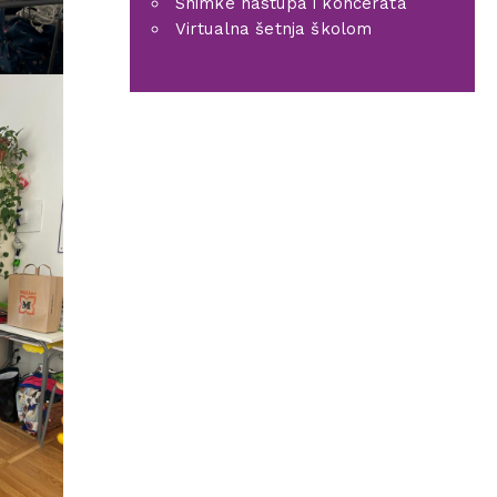
Snimke nastupa i koncerata
Virtualna šetnja školom