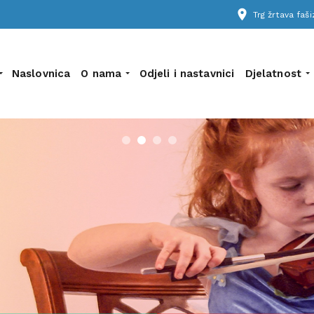
place
Trg žrtava fa
Naslovnica
O nama
Odjeli i nastavnici
Djelatnost