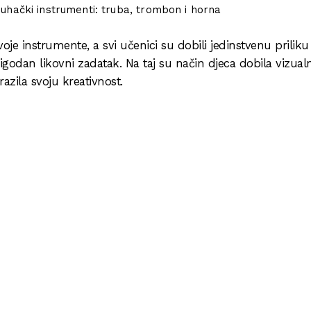
uhački instrumenti: truba, trombon i horna
voje instrumente, a svi učenici su dobili jedinstvenu priliku
 prigodan likovni zadatak. Na taj su način djeca dobila vizual
zila svoju kreativnost.