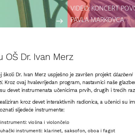
VIDEO: KONCERT POV
PAVLA MARKOVCA
east
u OŠ Dr. Ivan Merz
 školi Dr. Ivan Merz uspješno je završen projekt
Glazbeni
i.
Kroz ovaj hvalevrijedan program, nastavnici naše glazbe
i su devet instrumenata učenicima prvih, drugih i trećih raz
realiziran kroz devet interaktivnih radionica, a učenici su ima
oznati sljedeće instrumente:
instrumenti: violina i violončelo
uhački instrumenti: klarinet, saksofon, oboa i fagot