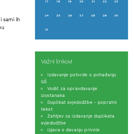
17
18
19
20
21
22
23
24
25
26
27
28
29
30
 i sami ih
nu
31
Važni linkovi
Izdavanje potvrde o pohađanju
GŠ
Vodič za opravdavanje
izostanaka
Duplikat svjedodžbe - popratni
tekst
Zahtjev za izdavanje duplikata
svjedodžbe
Izjava o davanju privole