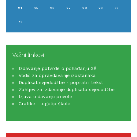
24
25
26
27
28
29
30
31
Važni linkovi
Izdavanje potvrde o pohađanju GŠ
Vodič za opravdavanje izostanaka
Duplikat svjedodžbe - popratni tekst
Zahtjev za izdavanje duplikata svjedodžbe
Izjava o davanju privole
Grafike - logotip škole