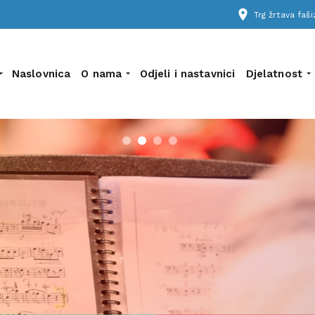
place
Trg žrtava fa
Naslovnica
O nama
Odjeli i nastavnici
Djelatnost