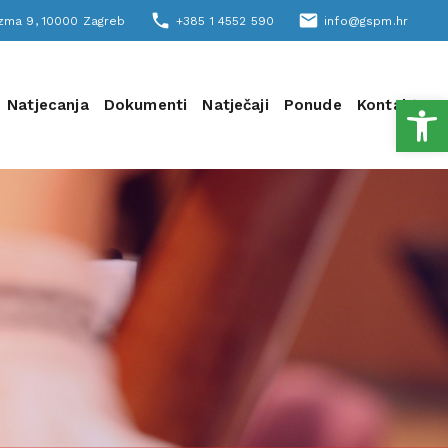
phone
email
šizma 9, 10000 Zagreb
+385 1 4552 590
info@gspm.hr
Open
Natjecanja
Dokumenti
Natječaji
Ponude
Kontakt