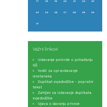
17
18
19
20
21
22
23
24
25
26
27
28
29
30
31
Važni linkovi
Izdavanje potvrde o pohađanju
GŠ
Vodič za opravdavanje
izostanaka
Duplikat svjedodžbe - popratni
tekst
Zahtjev za izdavanje duplikata
svjedodžbe
Izjava o davanju privole