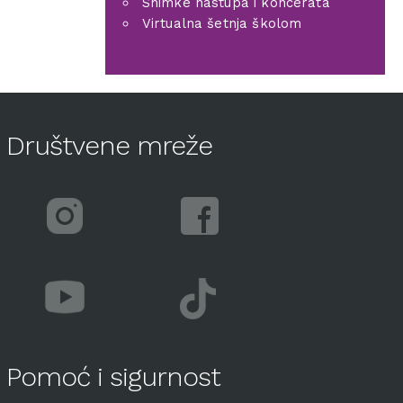
Snimke nastupa i koncerata
Virtualna šetnja školom
Društvene mreže
Pomoć i sigurnost