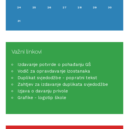
24
25
26
27
28
29
30
31
Važni linkovi
Izdavanje potvrde o pohađanju GŠ
Vodič za opravdavanje izostanaka
Duplikat svjedodžbe - popratni tekst
Zahtjev za izdavanje duplikata svjedodžbe
Izjava o davanju privole
Grafike - logotip škole