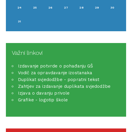
24
25
26
27
28
29
30
31
Važni linkovi
Izdavanje potvrde o pohađanju GŠ
Vodič za opravdavanje izostanaka
Duplikat svjedodžbe - popratni tekst
Zahtjev za izdavanje duplikata svjedodžbe
Izjava o davanju privole
Grafike - logotip škole