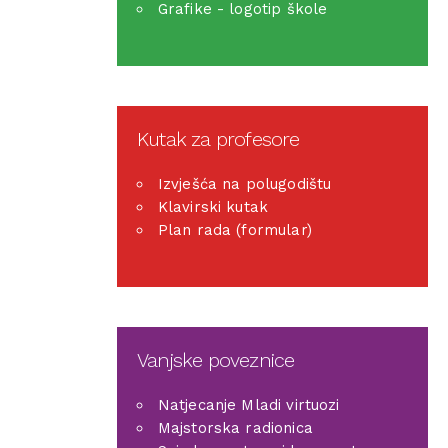
Grafike - logotip škole
Kutak za profesore
Izvješća na polugodištu
Klavirski kutak
Plan rada (formular)
Vanjske poveznice
Natjecanje Mladi virtuozi
Majstorska radionica