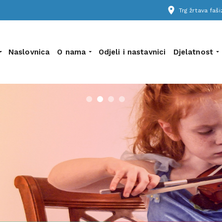
place
Trg žrtava fa
Naslovnica
O nama
Odjeli i nastavnici
Djelatnost