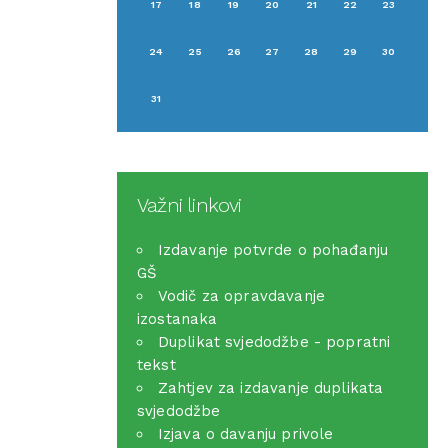
17
18
19
20
21
22
23
24
25
26
27
28
29
30
31
Važni linkovi
Izdavanje potvrde o pohađanju
GŠ
Vodič za opravdavanje
izostanaka
Duplikat svjedodžbe - popratni
tekst
Zahtjev za izdavanje duplikata
svjedodžbe
Izjava o davanju privole