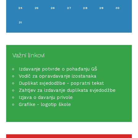
24
25
26
27
28
29
30
31
Važni linkovi
Izdavanje potvrde o pohađanju GŠ
Vodič za opravdavanje izostanaka
Duplikat svjedodžbe - popratni tekst
Zahtjev za izdavanje duplikata svjedodžbe
Izjava o davanju privole
Grafike - logotip škole