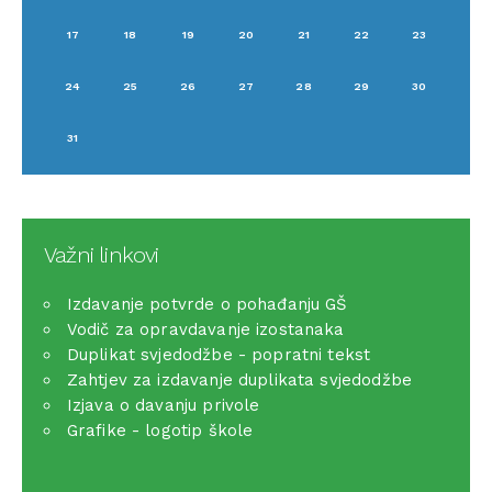
17
18
19
20
21
22
23
24
25
26
27
28
29
30
31
Važni linkovi
Izdavanje potvrde o pohađanju GŠ
Vodič za opravdavanje izostanaka
Duplikat svjedodžbe - popratni tekst
Zahtjev za izdavanje duplikata svjedodžbe
Izjava o davanju privole
Grafike - logotip škole