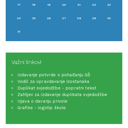
17
18
19
20
21
22
23
24
25
26
27
28
29
30
31
Važni linkovi
Izdavanje potvrde o pohađanju GŠ
Vodič za opravdavanje izostanaka
Duplikat svjedodžbe - popratni tekst
Zahtjev za izdavanje duplikata svjedodžbe
Izjava o davanju privole
Grafike - logotip škole