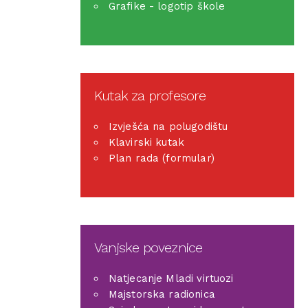
Grafike - logotip škole
Kutak za profesore
Izvješća na polugodištu
Klavirski kutak
Plan rada (formular)
Vanjske poveznice
Natjecanje Mladi virtuozi
Majstorska radionica