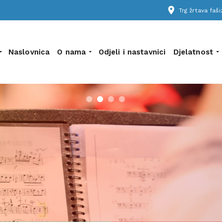
place
Trg žrtava fa
Naslovnica
O nama
Odjeli i nastavnici
Djelatnost