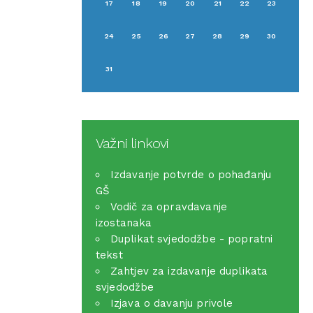
17
18
19
20
21
22
23
24
25
26
27
28
29
30
31
Važni linkovi
Izdavanje potvrde o pohađanju
GŠ
Vodič za opravdavanje
izostanaka
Duplikat svjedodžbe - popratni
tekst
Zahtjev za izdavanje duplikata
svjedodžbe
Izjava o davanju privole