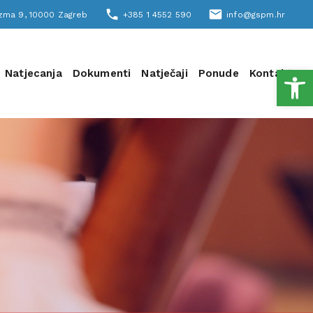
phone
email
šizma 9, 10000 Zagreb
+385 1 4552 590
info@gspm.hr
Open
Natjecanja
Dokumenti
Natječaji
Ponude
Kontakt