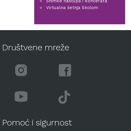
Snimke nastupa i koncerata
Virtualna šetnja školom
Društvene mreže
Pomoć i sigurnost