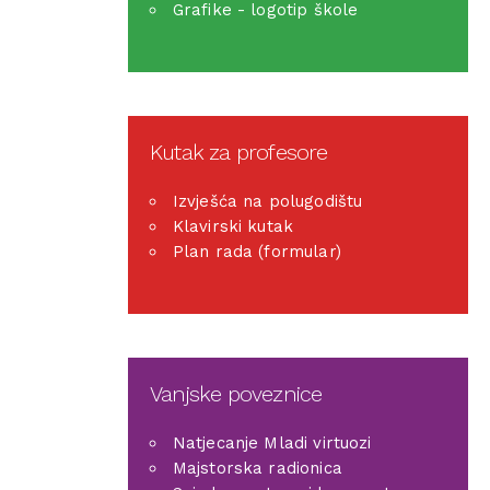
Grafike - logotip škole
Kutak za profesore
Izvješća na polugodištu
Klavirski kutak
Plan rada (formular)
Vanjske poveznice
Natjecanje Mladi virtuozi
Majstorska radionica