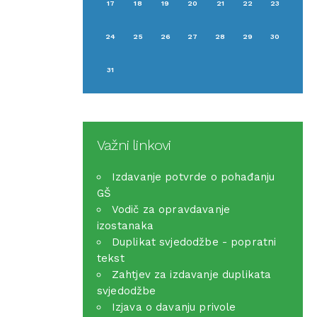
17
18
19
20
21
22
23
24
25
26
27
28
29
30
31
Važni linkovi
Izdavanje potvrde o pohađanju
GŠ
Vodič za opravdavanje
izostanaka
Duplikat svjedodžbe - popratni
tekst
Zahtjev za izdavanje duplikata
svjedodžbe
Izjava o davanju privole