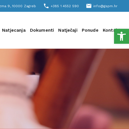
phone
email
šizma 9, 10000 Zagreb
+385 1 4552 590
info@gspm.hr
Open
Natjecanja
Dokumenti
Natječaji
Ponude
Kontakt