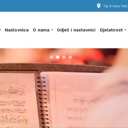
place
Trg žrtava fa
Naslovnica
O nama
Odjeli i nastavnici
Djelatnost