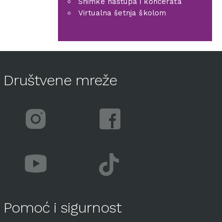
Snimke nastupa i koncerata
Virtualna šetnja školom
Društvene mreže
Pomoć i sigurnost