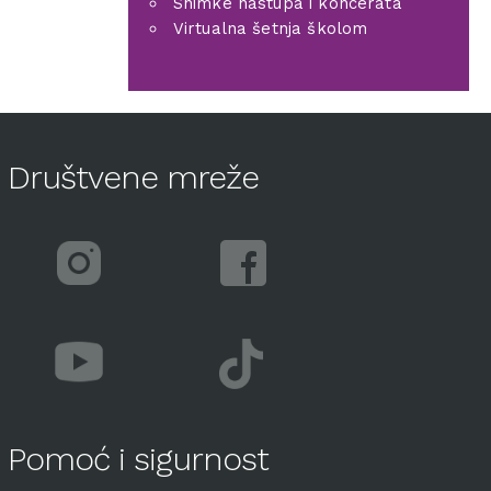
Snimke nastupa i koncerata
Virtualna šetnja školom
Društvene mreže
Pomoć i sigurnost