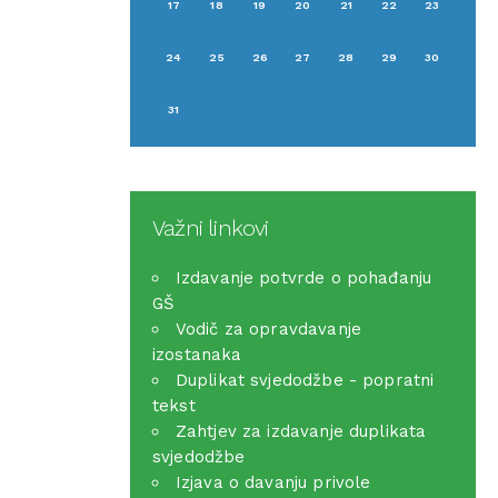
17
18
19
20
21
22
23
24
25
26
27
28
29
30
31
Važni linkovi
Izdavanje potvrde o pohađanju
GŠ
Vodič za opravdavanje
izostanaka
Duplikat svjedodžbe - popratni
tekst
Zahtjev za izdavanje duplikata
svjedodžbe
Izjava o davanju privole