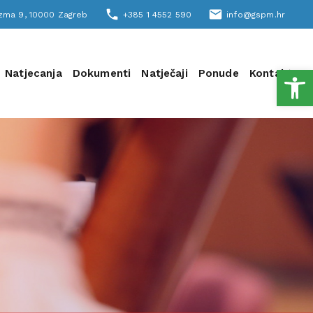
phone
email
šizma 9, 10000 Zagreb
+385 1 4552 590
info@gspm.hr
Open
Natjecanja
Dokumenti
Natječaji
Ponude
Kontakt