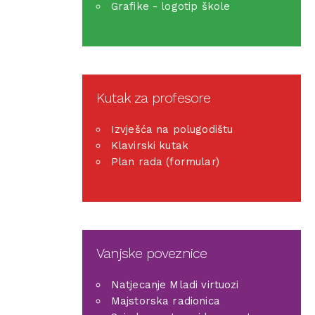
Grafike - logotip škole
Kutak za profesore
Izvješća na polugodištu
Klavirski kutak
Plan rada (formular)
Vanjske poveznice
Natjecanje Mladi virtuozi
Majstorska radionica