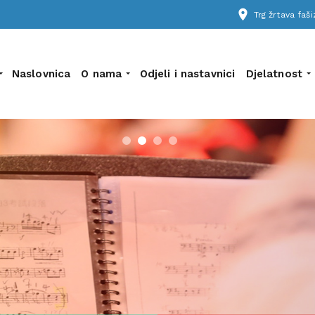
place
Trg žrtava fa
Naslovnica
O nama
Odjeli i nastavnici
Djelatnost