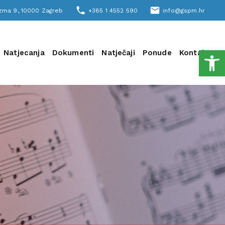
phone
email
šizma 9, 10000 Zagreb
+385 1 4552 590
info@gspm.hr
Open
Natjecanja
Dokumenti
Natječaji
Ponude
Kontakt