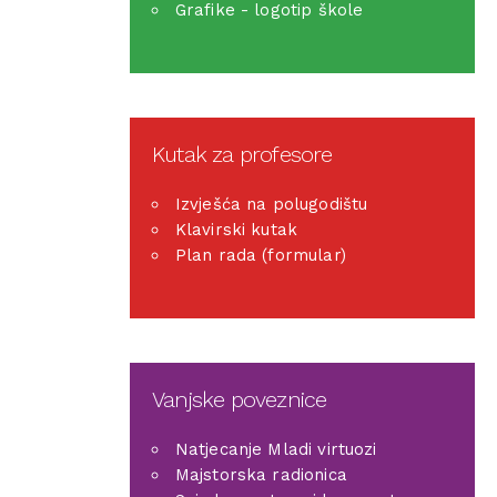
Grafike - logotip škole
Kutak za profesore
Izvješća na polugodištu
Klavirski kutak
Plan rada (formular)
Vanjske poveznice
Natjecanje Mladi virtuozi
Majstorska radionica