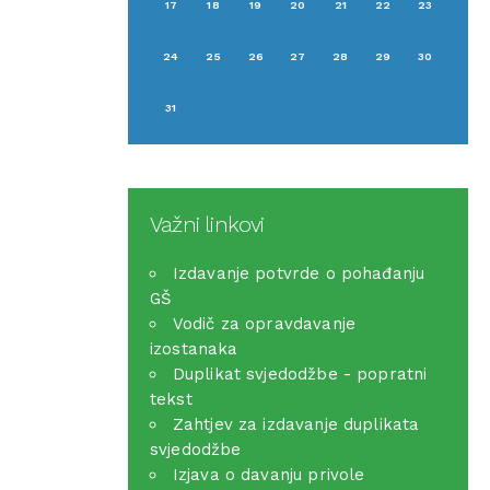
17
18
19
20
21
22
23
24
25
26
27
28
29
30
31
Važni linkovi
Izdavanje potvrde o pohađanju
GŠ
Vodič za opravdavanje
izostanaka
Duplikat svjedodžbe - popratni
tekst
Zahtjev za izdavanje duplikata
svjedodžbe
Izjava o davanju privole