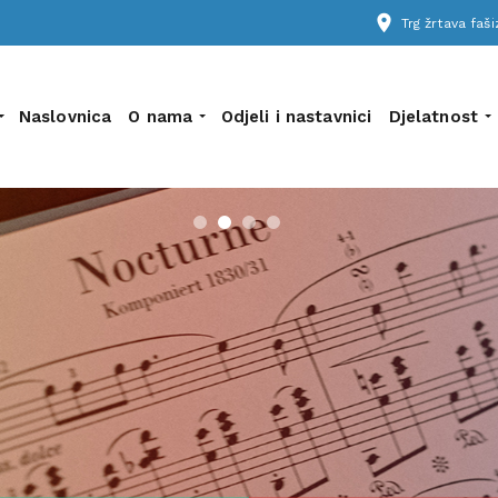
place
Trg žrtava fa
Naslovnica
O nama
Odjeli i nastavnici
Djelatnost