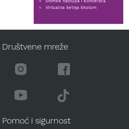
Snimke nastupa i koncerata
Virtualna šetnja školom
Društvene mreže
Pomoć i sigurnost