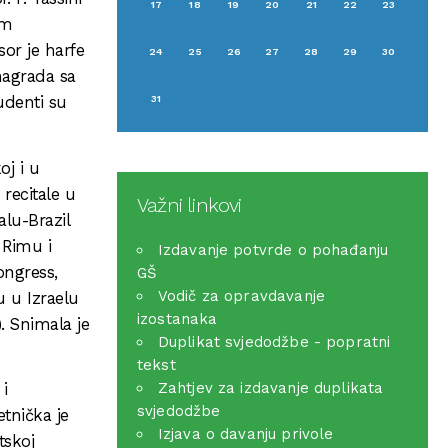
17
18
19
20
21
22
23
om
or je harfe
24
25
26
27
28
29
30
nagrada sa
31
udenti su
oj i u
 recitale u
Važni linkovi
alu-Brazil
 Rimu i
Izdavanje potvrde o pohađanju
ongress,
GŠ
Vodič za opravdavanje
u u Izraelu
izostanaka
. Snimala je
Duplikat svjedodžbe - popratni
tekst
Zahtjev za izdavanje duplikata
 i
svjedodžbe
etnička je
Izjava o davanju privole
tskoj