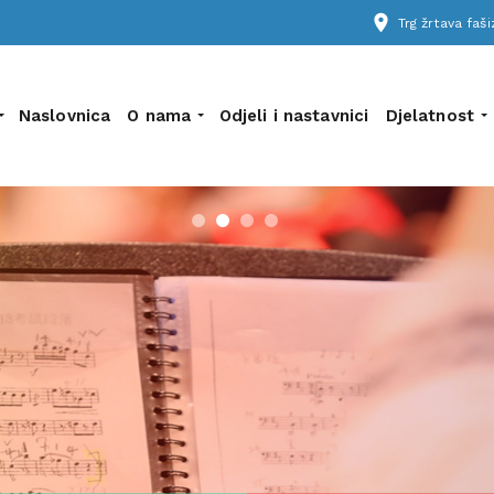
place
Trg žrtava fa
Naslovnica
O nama
Odjeli i nastavnici
Djelatnost