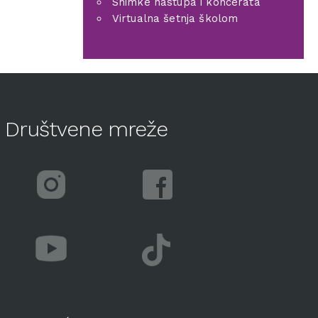
Snimke nastupa i koncerata
Virtualna šetnja školom
Društvene mreže