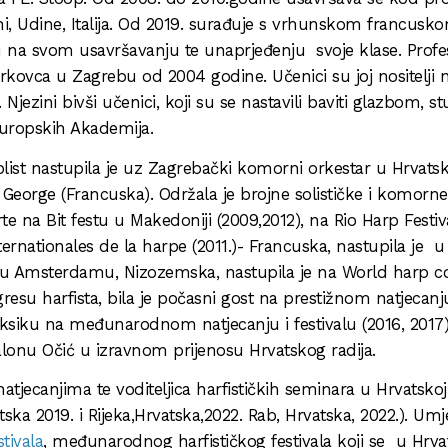
i, Udine, Italija. Od 2019. surađuje s vrhunskom francusk
 na svom usavršavanju te unaprjeđenju svoje klase. Profes
rkovca u Zagrebu od 2004 godine. Učenici su joj nositelji 
jezini bivši učenici, koji su se nastavili baviti glazbom, st
uropskih Akademija.
ist nastupila je uz Zagrebački komorni orkestar u Hrvatsk
t George (Francuska). Održala je brojne solističke i komorne
e na Bit festu u Makedoniji (2009,2012), na Rio Harp Festiv
nternationales de la harpe (2011.)- Francuska, nastupila je u
n, u Amsterdamu, Nizozemska, nastupila je na World harp c
esu harfista, bila je počasni gost na prestižnom natjecanj
 Meksiku na međunarodnom natjecanju i festivalu (2016, 2017)
 Salonu Očić u izravnom prijenosu Hrvatskog radija.
atjecanjima te voditeljica harfističkih seminara u Hrvatskoj
ka 2019. i Rijeka,Hrvatska,2022. Rab, Hrvatska, 2022.). Umj
tivala
, međunarodnog harfističkog festivala koji se u Hrva