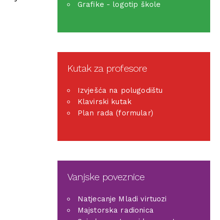
Grafike - logotip škole
Kutak za profesore
Izvješća na polugodištu
Klavirski kutak
Plan rada (formular)
Vanjske poveznice
Natjecanje Mladi virtuozi
Majstorska radionica