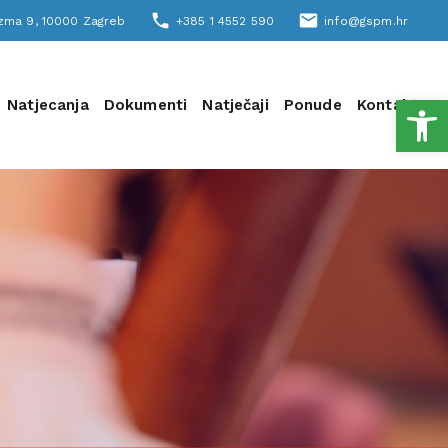
phone
email
šizma 9, 10000 Zagreb
+385 1 4552 590
info@gspm.hr
Open
Natjecanja
Dokumenti
Natječaji
Ponude
Kontakt