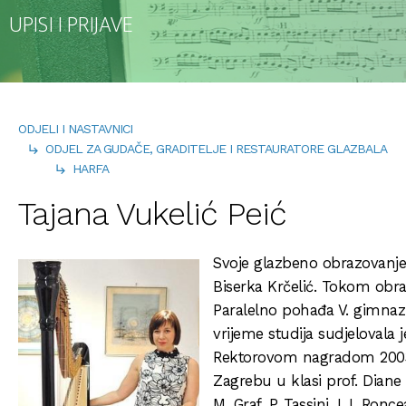
UPISI I PRIJAVE
ODJELI I NASTAVNICI
ODJEL ZA GUDAČE, GRADITELJE I RESTAURATORE GLAZBALA
HARFA
Tajana Vukelić Peić
Svoje glazbeno obrazovanje 
Biserka Krčelić. Tokom obr
Paralelno pohađa V. gimnazi
vrijeme studija sudjelovala
Rektorovom nagradom 2003. 
Zagrebu u klasi prof. Diane
M. Graf, P. Tassini, I. I. Ro