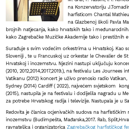
na Konzervatoriju J.Tomadin
harfisticom Chantal Mathieu
na Glazbenoj školi Pavla Ma
brojnih natjecanja, kako hrvatskih tako i međunarodnih. N
kako Zagrebačke Muzičke Akademije tako i prestižnih e
Surađuje s svim vodećim orkestrima u Hrvatskoj. Kao sol
Sloveniji , te u Francuskoj uz orkestar le Chevalier de S
Hrvatskoj i inozemstvu. Njezini nastupi uključuju koncert
(2010, 2012,2014,2017,2019.), na festivalu Les Journees i
Vatikanu (2012) koncert je uživo prenosio radio Vatika
Sydney (2014) Cardiff ( 2022), najvećem svjetskom kongr
(2015), nastupila je na festivalu i dodijelila nagradu u
za potrebe Hrvatskog radija i televizije. Nastupala je u
Redovita je članica ocjenivačkih sudova na harfističkim n
inozemstvu (Budimpešta, Mađarska,2017. Rab, Split,Hrvats
ravnateljica i organizatorica
Zagrebačkog harfističkog fes