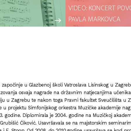
VIDEO: KONCERT POV
PAVLA MARKOVCA
east
započinje u Glazbenoj školi Vatroslava Lisinskog u Zagrebu
azovanja osvaja nagrade na državnim natjecanjima učenika 
ju u Zagrebu te nakon toga Pravni fakultet Sveučilišta u 
 je u projektu Simfonijskog orkestra Muzičke akademije na
godine. Diplomirala je 2004. godine na Muzičkoj akademi
 Grubišić Ćiković. Usavršavala se na majstorskim seminari
ncea i E. Stoop. Od 2008. do 2010.godine usavršava se kod prof