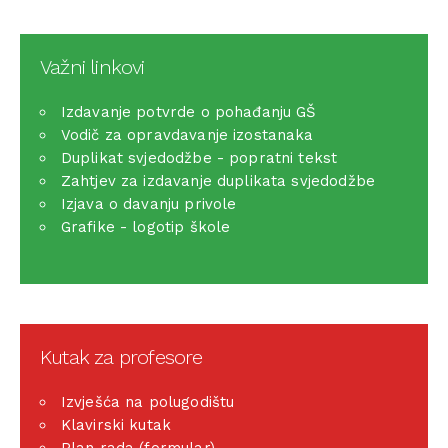
Važni linkovi
Izdavanje potvrde o pohađanju GŠ
Vodič za opravdavanje izostanaka
Duplikat svjedodžbe - popratni tekst
Zahtjev za izdavanje duplikata svjedodžbe
Izjava o davanju privole
Grafike - logotip škole
Kutak za profesore
Izvješća na polugodištu
Klavirski kutak