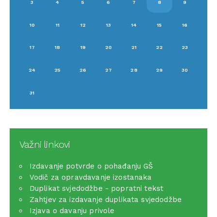
3
4
5
6
7
8
9
10
11
12
13
14
15
16
17
18
19
20
21
22
23
24
25
26
27
28
29
30
31
Važni linkovi
Izdavanje potvrde o pohađanju GŠ
Vodič za opravdavanje izostanaka
Duplikat svjedodžbe - popratni tekst
Zahtjev za izdavanje duplikata svjedodžbe
Izjava o davanju privole