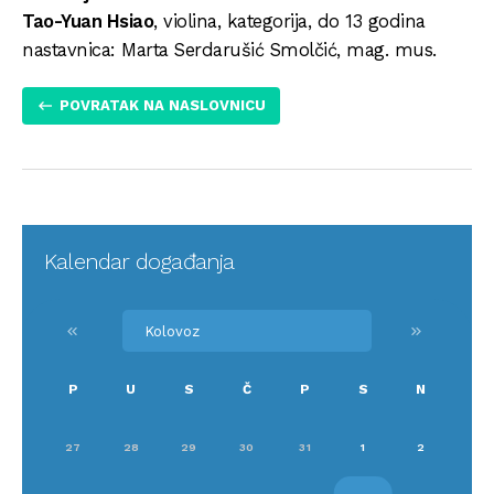
Tao-Yuan Hsiao
, violina, kategorija, do 13 godina
nastavnica: Marta Serdarušić Smolčić, mag. mus.
POVRATAK NA NASLOVNICU
Kalendar događanja
keyboard_double_arrow_left
keyboard_double_arrow_right
P
U
S
Č
P
S
N
27
28
29
30
31
1
2