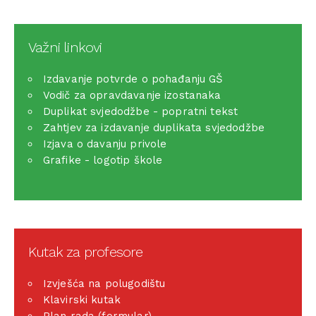
Važni linkovi
Izdavanje potvrde o pohađanju GŠ
Vodič za opravdavanje izostanaka
Duplikat svjedodžbe - popratni tekst
Zahtjev za izdavanje duplikata svjedodžbe
Izjava o davanju privole
Grafike - logotip škole
Kutak za profesore
Izvješća na polugodištu
Klavirski kutak
Plan rada (formular)