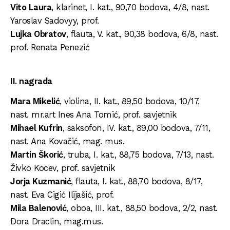
Vito Laura
, klarinet, I. kat., 90,70 bodova, 4/8, nast.
Yaroslav Sadovyy, prof.
Lujka Obratov
, flauta, V. kat., 90,38 bodova, 6/8, nast.
prof. Renata Penezić
II. nagrada
Mara Mikelić
, violina, II. kat., 89,50 bodova, 10/17,
nast. mr.art Ines Ana Tomić, prof. savjetnik
Mihael Kufrin
, saksofon, IV. kat., 89,00 bodova, 7/11,
nast. Ana Kovačić, mag. mus.
Martin Škorić
, truba, I. kat., 88,75 bodova, 7/13, nast.
Živko Kocev, prof. savjetnik
Jorja Kuzmanić
, flauta, I. kat., 88,70 bodova, 8/17,
nast. Eva Cigić Ilijašić, prof.
Mila Balenović
, oboa, III. kat., 88,50 bodova, 2/2, nast.
Dora Draclin, mag.mus.