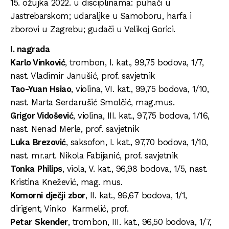
15. ožujka 2022. u disciplinama: puhači u
Jastrebarskom; udaraljke u Samoboru, harfa i
zborovi u Zagrebu; gudači u Velikoj Gorici.
I. nagrada
Karlo Vinković
, trombon, I. kat., 99,75 bodova, 1/7,
nast. Vladimir Janušić, prof. savjetnik
Tao-Yuan Hsiao
, violina, VI. kat., 99,75 bodova, 1/10,
nast. Marta Serdarušić Smolčić, mag.mus.
Grigor Vidošević
, violina, III. kat., 97,75 bodova, 1/16,
nast. Nenad Merle, prof. savjetnik
Luka
Brezović
, saksofon, I. kat., 97,70 bodova, 1/10,
nast. mr.art. Nikola Fabijanić, prof. savjetnik
Tonka
Philips
, viola, V. kat., 96,98 bodova, 1/5, nast.
Kristina Knežević, mag. mus.
Komorni
dječji
zbor
, II. kat., 96,67 bodova, 1/1,
dirigent, Vinko Karmelić, prof.
Petar
Skender
, trombon, III. kat., 96,50 bodova, 1/7,