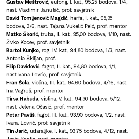
Gustav Meštrović
, eufonij, I. kat., 95,25 bodova, 1/4,
nast. Vladimir Janušić, prof. savjetnik
David Tomljenović Magdić
, harfa, I. kat., 95,25
bodova, 3/6, nast. Tajana Vukelić Peić, prof. mentor
Matko Škorić
, truba, II. kat., 95,00 bodova, 1/10, nast.
Živko Kocev, prof. savjetnik
Bartol Kunjko
, rog, IV. kat., 94,80 bodova, 1/3, nast.
Antonio Škiljan, prof.
Filip Davidović
, fagot, II. kat., 94,80 bodova, 1/1,
nast.Ivana Lovrić, prof. savjetnik
Fran Šola
, violina, III. kat., 94,60 bodova, 4/16, nast.
Ina Vagroš, prof. mentor
Tirsa Habuda
, violina, V. kat., 94,30 bodova, 5/12,
nast. Jelena Očasić, prof. mentor
Petar Pavliš
, fagot, III. kat., 93,90 bodova, 1/2, nast.
Ivana Lovrić, prof. savjetnik
Tin Jarić
, udaraljke, I. kat., 93,75 bodova, 4/12, nast.