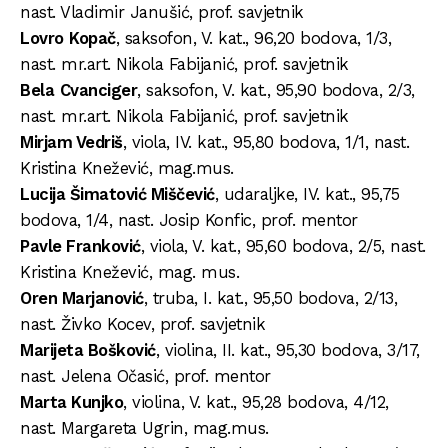
nast. Vladimir Janušić, prof. savjetnik
Lovro
Kopač
, saksofon, V. kat., 96,20 bodova, 1/3,
nast. mr.art. Nikola Fabijanić, prof. savjetnik
Bela
Cvanciger
, saksofon, V. kat., 95,90 bodova, 2/3,
nast. mr.art. Nikola Fabijanić, prof. savjetnik
Mirjam Vedriš
, viola, IV. kat., 95,80 bodova, 1/1, nast.
Kristina Knežević, mag.mus.
Lucija Šimatović Miščević
, udaraljke, IV. kat., 95,75
bodova, 1/4, nast. Josip Konfic, prof. mentor
Pavle Franković
, viola, V. kat., 95,60 bodova, 2/5, nast.
Kristina Knežević, mag. mus.
Oren Marjanović
, truba, I. kat., 95,50 bodova, 2/13,
nast. Živko Kocev, prof. savjetnik
Marijeta Bošković
, violina, II. kat., 95,30 bodova, 3/17,
nast. Jelena Očasić, prof. mentor
Marta Kunjko
, violina, V. kat., 95,28 bodova, 4/12,
nast. Margareta Ugrin, mag.mus.