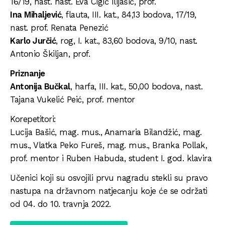
16/19, nast. nast. Eva Cigić Ilijašić, prof.
Ina Mihaljević
, flauta, III. kat., 84,13 bodova, 17/19,
nast. prof. Renata Penezić
Karlo Jurčić
, rog, I. kat., 83,60 bodova, 9/10, nast.
Antonio Škiljan, prof.
Priznanje
Antonija Bučkal
, harfa, III. kat., 50,00 bodova, nast.
Tajana Vukelić Peić, prof. mentor
Korepetitori:
Lucija Bašić, mag. mus., Anamaria Bilandžić, mag.
mus., Vlatka Peko Fureš, mag. mus., Branka Pollak,
prof. mentor i Ruben Habuda, student I. god. klavira
Učenici koji su osvojili prvu nagradu stekli su pravo
nastupa na državnom natjecanju koje će se održati
od 04. do 10. travnja 2022.