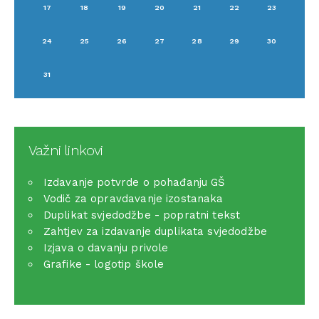
17
18
19
20
21
22
23
24
25
26
27
28
29
30
31
Važni linkovi
Izdavanje potvrde o pohađanju GŠ
Vodič za opravdavanje izostanaka
Duplikat svjedodžbe - popratni tekst
Zahtjev za izdavanje duplikata svjedodžbe
Izjava o davanju privole
Grafike - logotip škole