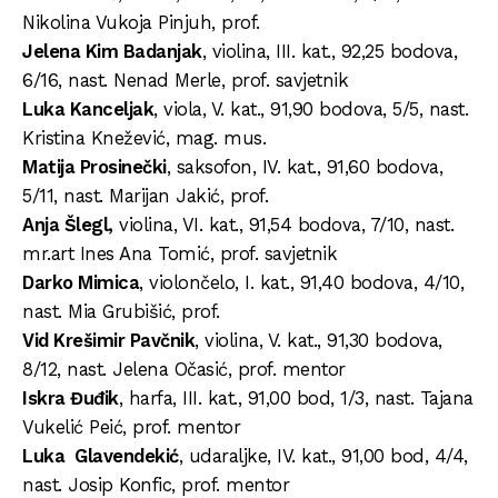
Nikolina Vukoja Pinjuh, prof.
Jelena Kim Badanjak
, violina, III. kat., 92,25 bodova,
6/16, nast. Nenad Merle, prof. savjetnik
Luka Kanceljak
, viola, V. kat., 91,90 bodova, 5/5, nast.
Kristina Knežević, mag. mus.
Matija Prosinečki
, saksofon, IV. kat., 91,60 bodova,
5/11, nast. Marijan Jakić, prof.
Anja Šlegl,
violina, VI. kat., 91,54 bodova, 7/10, nast.
mr.art Ines Ana Tomić, prof. savjetnik
Darko Mimica
, violončelo, I. kat., 91,40 bodova, 4/10,
nast. Mia Grubišić, prof.
Vid Krešimir Pavčnik
, violina, V. kat., 91,30 bodova,
8/12, nast. Jelena Očasić, prof. mentor
Iskra Đuđik
, harfa, III. kat., 91,00 bod, 1/3, nast. Tajana
Vukelić Peić, prof. mentor
Luka Glavendekić
, udaraljke, IV. kat., 91,00 bod, 4/4,
nast. Josip Konfic, prof. mentor