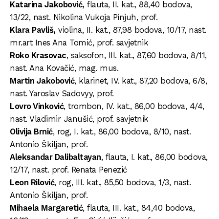
Katarina Jakobović,
flauta, II. kat., 88,40 bodova,
13/22, nast. Nikolina Vukoja Pinjuh, prof.
Klara Pavliš,
violina, II. kat., 87,98 bodova, 10/17, nast.
mr.art Ines Ana Tomić, prof. savjetnik
Roko Krasovac
, saksofon, III. kat., 87,60 bodova, 8/11,
nast. Ana Kovačić, mag. mus.
Martin Jakobović
, klarinet, IV. kat., 87,20 bodova, 6/8,
nast. Yaroslav Sadovyy, prof.
Lovro Vinković
, trombon, IV. kat., 86,00 bodova, 4/4,
nast. Vladimir Janušić, prof. savjetnik
Olivija Brnić
, rog, I. kat., 86,00 bodova, 8/10, nast.
Antonio Škiljan, prof.
Aleksandar Dalibaltayan
, flauta, I. kat., 86,00 bodova,
12/17, nast. prof. Renata Penezić
Leon Rilović
, rog, III. kat., 85,50 bodova, 1/3, nast.
Antonio Škiljan, prof.
Mihaela Margaretić
, flauta, III. kat., 84,40 bodova,