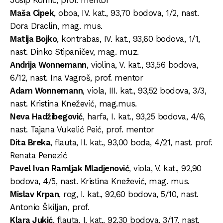
Josip Konfic, prof. mentor
Maša Cipek
, oboa, IV. kat., 93,70 bodova, 1/2, nast.
Dora Draclin, mag. mus.
Matija Bojko
, kontrabas, IV. kat., 93,60 bodova, 1/1,
nast. Dinko Stipaničev, mag. muz.
Andrija Wonnemann
, violina, V. kat., 93,56 bodova,
6/12, nast. Ina Vagroš, prof. mentor
Adam Wonnemann
, viola, III. kat., 93,52 bodova, 3/3,
nast. Kristina Knežević, mag.mus.
Neva Hadžibegović
, harfa, I. kat., 93,25 bodova, 4/6,
nast. Tajana Vukelić Peić, prof. mentor
Dita Breka
, flauta, II. kat., 93,00 boda, 4/21, nast. prof.
Renata Penezić
Pavel Ivan Ramljak Mladjenović
, viola, V. kat., 92,90
bodova, 4/5, nast. Kristina Knežević, mag. mus.
Mislav Krpan
, rog, I. kat., 92,60 bodova, 5/10, nast.
Antonio Škiljan, prof.
Klara Jukić
, flauta, I. kat., 92,30 bodova, 3/17, nast.