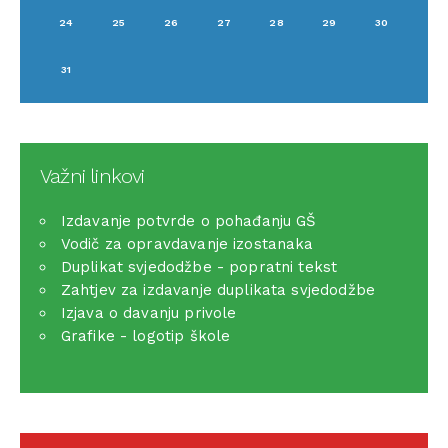
24
25
26
27
28
29
30
31
Važni linkovi
Izdavanje potvrde o pohađanju GŠ
Vodič za opravdavanje izostanaka
Duplikat svjedodžbe - popratni tekst
Zahtjev za izdavanje duplikata svjedodžbe
Izjava o davanju privole
Grafike - logotip škole