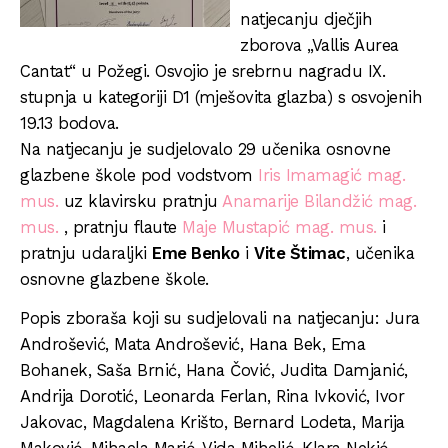
natjecanju dječjih
zborova „Vallis Aurea
Cantat“ u Požegi. Osvojio je srebrnu nagradu IX.
stupnja u kategoriji D1 (mješovita glazba) s osvojenih
19.13 bodova.
Na natjecanju je sudjelovalo 29 učenika osnovne
glazbene škole pod vodstvom
Iris Imamagić mag.
mus.
uz klavirsku pratnju
Anamarije Bilandžić mag.
mus.
, pratnju flaute
Maje Mustapić mag. mus.
i
pratnju udaraljki
Eme Benko
i
Vite Štimac
, učenika
osnovne glazbene škole.
Popis zboraša koji su sudjelovali na natjecanju: Jura
Androšević, Mata Androšević, Hana Bek, Ema
Bohanek, Saša Brnić, Hana Čović, Judita Damjanić,
Andrija Dorotić, Leonarda Ferlan, Rina Ivković, Ivor
Jakovac, Magdalena Krišto, Bernard Lodeta, Marija