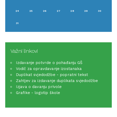
24
25
26
27
28
29
30
31
Važni linkovi
Izdavanje potvrde o pohađanju GŠ
Vodič za opravdavanje izostanaka
Duplikat svjedodžbe - popratni tekst
Zahtjev za izdavanje duplikata svjedodžbe
Izjava o davanju privole
Grafike - logotip škole