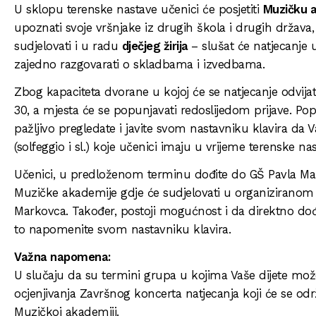
U sklopu terenske nastave učenici će posjetiti
Muzičku 
upoznati svoje vršnjake iz drugih škola i drugih država, r
sudjelovati i u radu
dječjeg žirija
– slušat će natjecanje 
zajedno razgovarati o skladbama i izvedbama.
Zbog kapaciteta dvorane u kojoj će se natjecanje odvijati
30, a mjesta će se popunjavati redoslijedom prijave. Pop
pažljivo pregledate i javite svom nastavniku klavira da V
(solfeggio i sl.) koje učenici imaju u vrijeme terenske na
Učenici, u predloženom terminu dođite do GŠ Pavla Mark
Muzičke akademije gdje će sudjelovati u organiziranom
Markovca. Također, postoji mogućnost i da direktno dođ
to napomenite svom nastavniku klavira.
Važna napomena:
U slučaju da su termini grupa u kojima Vaše dijete može 
ocjenjivanja Završnog koncerta natjecanja koji će se odr
Muzičkoj akademiji.