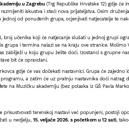
akademiju u Zagrebu
(Trg Republike Hrvatske 12) gdje će im
azmijeniti iskustva i steći nova prijateljstva. Osim druženja
u jednoj od ponuđenih grupa, ocjenjivati natjecatelje te na
, broj učenika koji će natjecanje slušati u jednoj grupi ogr
is grupa i termina nalazi se na kraju ove stranice. Molimo 
as zabilježi u koju grupu želite doći. Izostanci s grupne na
stave bit će opravdani.
ovca gdje će vas dočekati nastavnici. Grupa će zajedno ić
 programu, a zatim će uz pratnju nastavnika doći natrag 
ete na Muzičku akademiju (bez polaska iz GŠ Pavla Markov
prisustvovati terenskoj nastavi već popunjeni, postoji opci
žati u nedjelju,
15. veljače 2026. s početkom u 12 sati
, tak