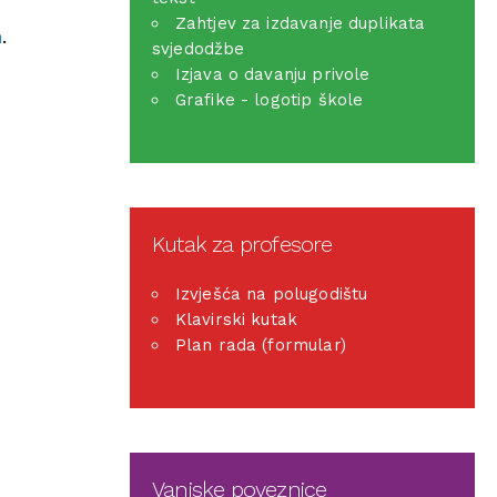
Zahtjev za izdavanje duplikata
m
.
svjedodžbe
Izjava o davanju privole
Grafike - logotip škole
Kutak za profesore
Izvješća na polugodištu
Klavirski kutak
Plan rada (formular)
Vanjske poveznice