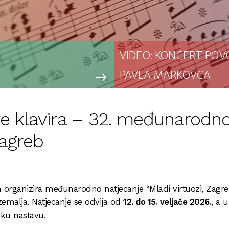
VIDEO: KONCERT POV
PAVLA MARKOVCA
east
ke klavira – 32. međunarodn
Zagreb
organizira međunarodno natjecanje “Mladi virtuozi, Zagr
 zemalja. Natjecanje se odvija od
12. do 15. veljače 2026.
, a 
sku nastavu.