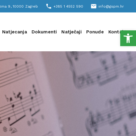
phone
email
šizma 9, 10000 Zagreb
+385 1 4552 590
info@gspm.hr
Open
Natjecanja
Dokumenti
Natječaji
Ponude
Kontakt