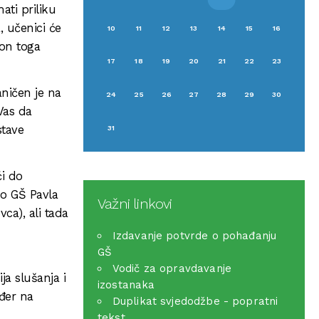
ati priliku
, učenici će
10
11
12
13
14
15
16
kon toga
17
18
19
20
21
22
23
aničen je na
24
25
26
27
28
29
30
Vas da
stave
31
i do
do GŠ Pavla
Važni linkovi
ca), ali tada
Izdavanje potvrde o pohađanju
GŠ
Vodič za opravdavanje
ja slušanja i
izostanaka
ođer na
Duplikat svjedodžbe - popratni
tekst