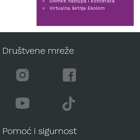
Snimke nastupa i koncerata
Virtualna šetnja školom
Društvene mreže
Pomoć i sigurnost