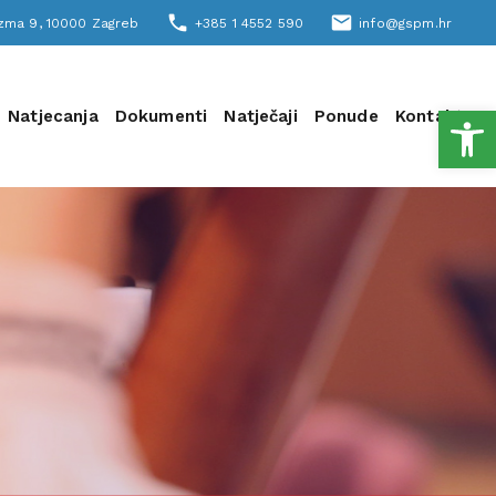
phone
email
šizma 9, 10000 Zagreb
+385 1 4552 590
info@gspm.hr
Open
Natjecanja
Dokumenti
Natječaji
Ponude
Kontakt