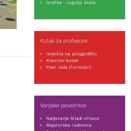
Grafike - logotip škole
Kutak za profesore
Izvješća na polugodištu
Klavirski kutak
Plan rada (formular)
Vanjske poveznice
Natjecanje Mladi virtuozi
Majstorska radionica