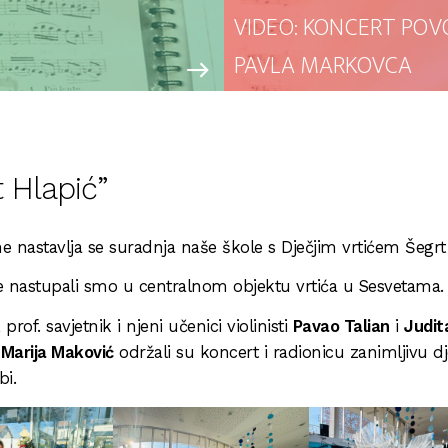
VIDEO: KONCERT POV
PAVLA MARKOVCA
east
 Hlapić”
ne nastavlja se suradnja naše škole s Dječjim vrtićem Šegrt
 nastupali smo u centralnom objektu vrtića u Sesvetama
 prof. savjetnik i njeni učenici violinisti
Pavao Talian
i
Judit
a
Marija Maković
održali su koncert i radionicu zanimljivu dj
bi.