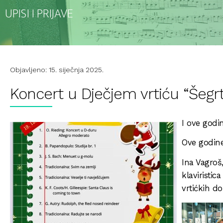
UPISI I PRIJAVE
Objavljeno: 15. siječnja 2025.
Koncert u Dječjem vrtiću “Šegrt
I ove godi
Ove godine
Ina Vagroš,
klaviristic
vrtićkih do