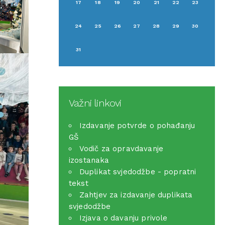
17
18
19
20
21
22
23
24
25
26
27
28
29
30
31
Važni linkovi
Izdavanje potvrde o pohađanju
GŠ
Vodič za opravdavanje
izostanaka
Duplikat svjedodžbe - popratni
tekst
Zahtjev za izdavanje duplikata
svjedodžbe
Izjava o davanju privole