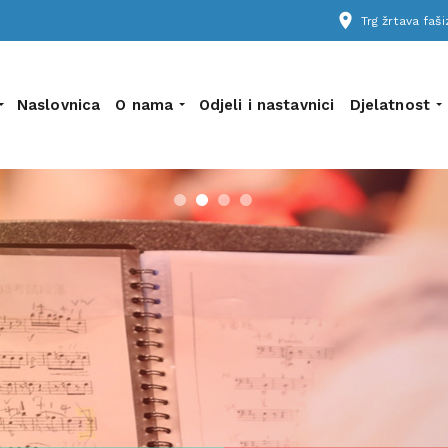
place
Trg žrtava fa
Naslovnica
O nama
Odjeli i nastavnici
Djelatnost