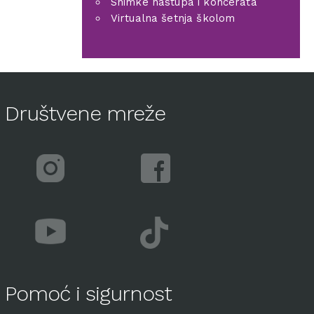
Snimke nastupa i koncerata
Virtualna šetnja školom
Društvene mreže
Pomoć i sigurnost