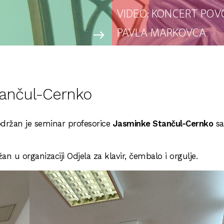
VIDEO: KONCERT POV
PAVLA MARKOVCA
east
tančul-Cernko
održan je seminar profesorice
Jasminke Stančul-Cernko
sa
n u organizaciji Odjela za klavir, čembalo i orgulje.