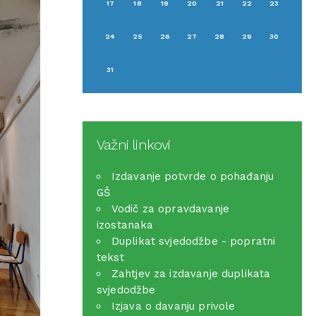
17
18
19
20
21
22
23
24
25
26
27
28
29
30
31
Važni linkovi
Izdavanje potvrde o pohađanju
GŠ
Vodič za opravdavanje
izostanaka
Duplikat svjedodžbe - popratni
tekst
Zahtjev za izdavanje duplikata
svjedodžbe
Izjava o davanju privole