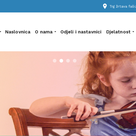
place
Trg žrtava fa
Naslovnica
O nama
Odjeli i nastavnici
Djelatnost