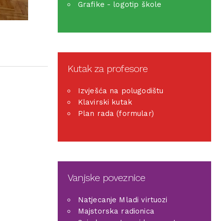
Grafike - logotip škole
Kutak za profesore
Izvješća na polugodištu
Klavirski kutak
Plan rada (formular)
Vanjske poveznice
Natjecanje Mladi virtuozi
Majstorska radionica