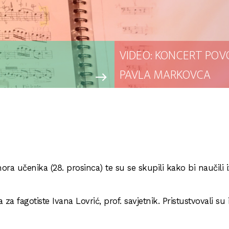
VIDEO: KONCERT POV
PAVLA MARKOVCA
east
mora učenika (28. prosinca) te su se skupili kako bi naučili i
za fagotiste Ivana Lovrić, prof. savjetnik. Pristustvovali su 