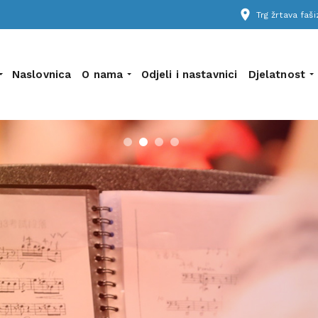
place
Trg žrtava fa
Naslovnica
O nama
Odjeli i nastavnici
Djelatnost