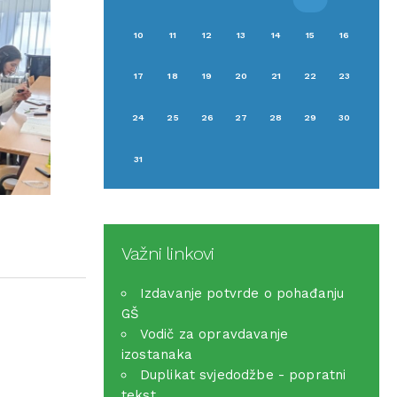
10
11
12
13
14
15
16
17
18
19
20
21
22
23
24
25
26
27
28
29
30
31
Važni linkovi
Izdavanje potvrde o pohađanju
GŠ
Vodič za opravdavanje
izostanaka
Duplikat svjedodžbe - popratni
tekst