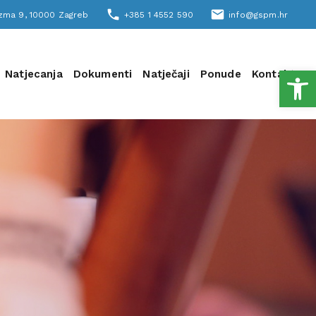
phone
email
šizma 9, 10000 Zagreb
+385 1 4552 590
info@gspm.hr
Open
Natjecanja
Dokumenti
Natječaji
Ponude
Kontakt