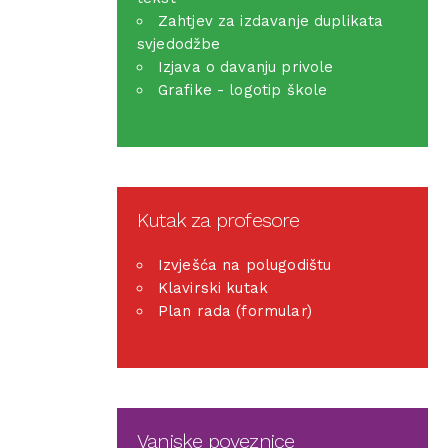
Zahtjev za izdavanje duplikata
svjedodžbe
Izjava o davanju privole
Grafike - logotip škole
Kutak za profesore
Izvješća na polugodištu
Klavirski kutak
Plan rada (formular)
Vanjske poveznice