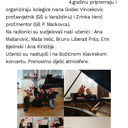
4.godinu pripremaju i
organiziraju kolegice Ivana Godec Vincekovic
prof.savjetnik (GŠ u Varaždinu) i Zrinka Henč
prof.mentor (GŠ P. Markovca).
Na radionici su sudjelovali naši učenici : Ana
Mašanović, Maša Velić, Bruno Liberati Pršo, Erin
Bjelinski i Ana Kiridžija .
Učenici su nastupili i na Božićnom klavirskom
koncertu. Prenosimo djelić atmosfere.