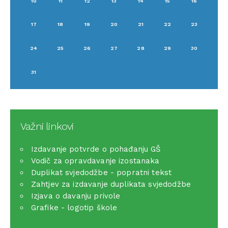
10
11
12
13
14
15
16
17
18
19
20
21
22
23
24
25
26
27
28
29
30
31
Važni linkovi
Izdavanje potvrde o pohađanju GŠ
Vodič za opravdavanje izostanaka
Duplikat svjedodžbe - popratni tekst
Zahtjev za izdavanje duplikata svjedodžbe
Izjava o davanju privole
Grafike - logotip škole