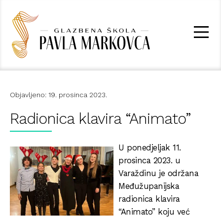
Objavljeno: 19. prosinca 2023.
Radionica klavira “Animato”
U ponedjeljak 11.
prosinca 2023. u
Varaždinu je održana
Međužupanijska
radionica klavira
“Animato” koju već