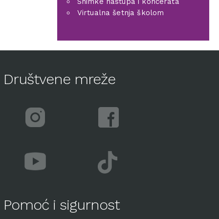
Snimke nastupa i koncerata
Virtualna šetnja školom
Društvene mreže
Pomoć i sigurnost