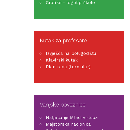
Grafike - logotip škole
Kutak za profesore
Izvješća na polugodištu
Klavirski kutak
Plan rada (formular)
Vanjske poveznice
Natjecanje Mladi virtuozi
Majstorska radionica