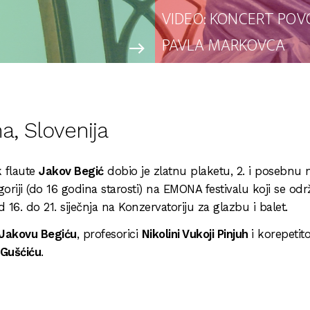
VIDEO: KONCERT POV
PAVLA MARKOVCA
east
a, Slovenija
 flaute
Jakov Begić
dobio je zlatnu plaketu, 2. i posebnu
goriji (do 16 godina starosti) na EMONA festivalu koji se od
d 16. do 21. siječnja na Konzervatoriju za glazbu i balet.
Jakovu Begiću
, profesorici
Nikolini Vukoji Pinjuh
i korepetit
Gušćiću
.