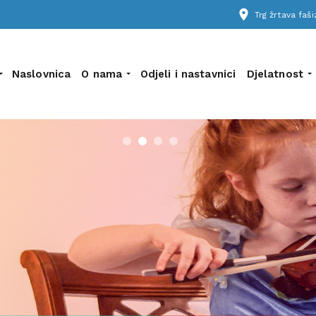
place
Trg žrtava fa
Naslovnica
O nama
Odjeli i nastavnici
Djelatnost