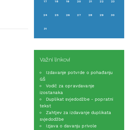
17
18
19
20
21
22
23
24
25
26
27
28
29
30
31
Važni linkovi
Izdavanje potvrde o pohađanju
GŠ
Vodič za opravdavanje
izostanaka
Duplikat svjedodžbe - popratni
tekst
Zahtjev za izdavanje duplikata
svjedodžbe
Izjava o davanju privole